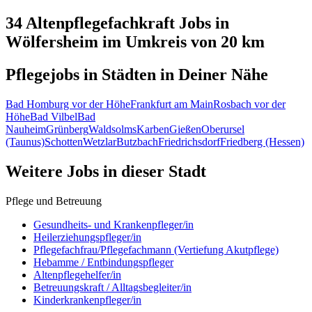
34 Altenpflegefachkraft
Jobs in
Wölfersheim
im Umkreis von 20 km
Pflegejobs in
Städten
in Deiner Nähe
Bad Homburg vor der Höhe
Frankfurt am Main
Rosbach vor der
Höhe
Bad Vilbel
Bad
Nauheim
Grünberg
Waldsolms
Karben
Gießen
Oberursel
(Taunus)
Schotten
Wetzlar
Butzbach
Friedrichsdorf
Friedberg (Hessen)
Weitere Jobs in
dieser Stadt
Pflege und Betreuung
Gesundheits- und Krankenpfleger/in
Heilerziehungspfleger/in
Pflegefachfrau/Pflegefachmann (Vertiefung Akutpflege)
Hebamme / Entbindungspfleger
Altenpflegehelfer/in
Betreuungskraft / Alltagsbegleiter/in
Kinderkrankenpfleger/in