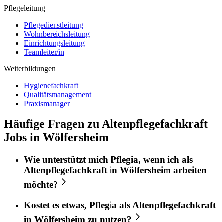
Pflegeleitung
Pflegedienstleitung
Wohnbereichsleitung
Einrichtungsleitung
Teamleiter/in
Weiterbildungen
Hygienefachkraft
Qualitätsmanagement
Praxismanager
Häufige Fragen zu Altenpflegefachkraft
Jobs in Wölfersheim
Wie unterstützt mich
Pflegia
, wenn ich als
Altenpflegefachkraft
in
Wölfersheim
arbeiten
möchte?
Kostet es etwas,
Pflegia
als
Altenpflegefachkraft
in
Wölfersheim
zu nutzen?