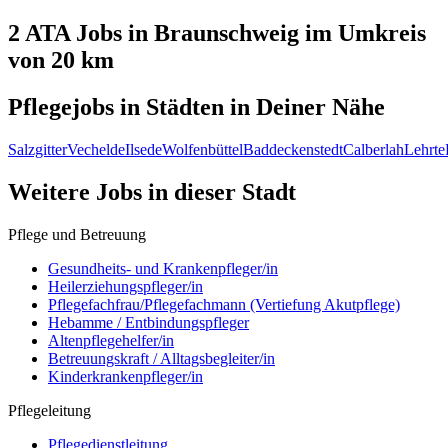
2 ATA
Jobs in
Braunschweig
im Umkreis
von 20 km
Pflegejobs in
Städten
in Deiner Nähe
Salzgitter
Vechelde
Ilsede
Wolfenbüttel
Baddeckenstedt
Calberlah
Lehrte
Weitere Jobs in
dieser Stadt
Pflege und Betreuung
Gesundheits- und Krankenpfleger/in
Heilerziehungspfleger/in
Pflegefachfrau/Pflegefachmann (Vertiefung Akutpflege)
Hebamme / Entbindungspfleger
Altenpflegehelfer/in
Betreuungskraft / Alltagsbegleiter/in
Kinderkrankenpfleger/in
Pflegeleitung
Pflegedienstleitung