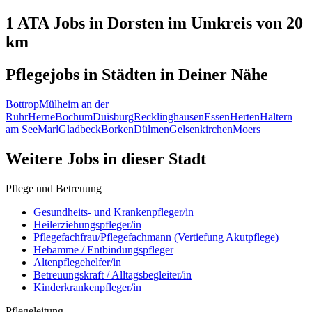
1 ATA
Jobs in
Dorsten
im Umkreis von 20
km
Pflegejobs in
Städten
in Deiner Nähe
Bottrop
Mülheim an der
Ruhr
Herne
Bochum
Duisburg
Recklinghausen
Essen
Herten
Haltern
am See
Marl
Gladbeck
Borken
Dülmen
Gelsenkirchen
Moers
Weitere Jobs in
dieser Stadt
Pflege und Betreuung
Gesundheits- und Krankenpfleger/in
Heilerziehungspfleger/in
Pflegefachfrau/Pflegefachmann (Vertiefung Akutpflege)
Hebamme / Entbindungspfleger
Altenpflegehelfer/in
Betreuungskraft / Alltagsbegleiter/in
Kinderkrankenpfleger/in
Pflegeleitung