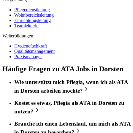
Pflegedienstleitung
Wohnbereichsleitung
Einrichtungsleitung
Teamleiter/in
Weiterbildungen
Hygienefachkraft
Qualitätsmanagement
Praxismanager
Häufige Fragen zu ATA Jobs in Dorsten
Wie unterstützt mich
Pflegia
, wenn ich als
ATA
in
Dorsten
arbeiten möchte?
Kostet es etwas,
Pflegia
als
ATA
in
Dorsten
zu
nutzen?
Brauche ich einen Lebenslauf, um mich als
ATA
in
Dorsten
zu bewerben?