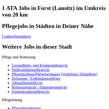
1 ATA
Jobs in
Forst (Lausitz)
im Umkreis
von 20 km
Pflegejobs in
Städten
in Deiner Nähe
Cottbus
Spremberg
Weitere Jobs in
dieser Stadt
Pflege und Betreuung
Gesundheits- und Krankenpfleger/in
Heilerziehungspfleger/in
Pflegefachfrau/Pflegefachmann (Vertiefung Akutpflege)
Hebamme / Entbindungspfleger
Altenpflegehelfer/in
Betreuungskraft / Alltagsbegleiter/in
Kinderkrankenpfleger/in
Pflegeleitung
Pflegedienstleitung