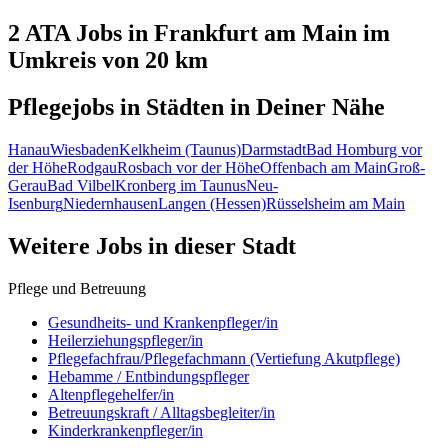
2 ATA
Jobs in
Frankfurt am Main
im
Umkreis von 20 km
Pflegejobs in
Städten
in Deiner Nähe
Hanau
Wiesbaden
Kelkheim (Taunus)
Darmstadt
Bad Homburg vor
der Höhe
Rodgau
Rosbach vor der Höhe
Offenbach am Main
Groß-
Gerau
Bad Vilbel
Kronberg im Taunus
Neu-
Isenburg
Niedernhausen
Langen (Hessen)
Rüsselsheim am Main
Weitere Jobs in
dieser Stadt
Pflege und Betreuung
Gesundheits- und Krankenpfleger/in
Heilerziehungspfleger/in
Pflegefachfrau/Pflegefachmann (Vertiefung Akutpflege)
Hebamme / Entbindungspfleger
Altenpflegehelfer/in
Betreuungskraft / Alltagsbegleiter/in
Kinderkrankenpfleger/in