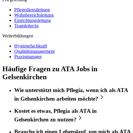
Pflegedienstleitung
Wohnbereichsleitung
Einrichtungsleitung
Teamleiter/in
Weiterbildungen
Hygienefachkraft
Qualitätsmanagement
Praxismanager
Häufige Fragen zu ATA Jobs in
Gelsenkirchen
Wie unterstützt mich
Pflegia
, wenn ich als
ATA
in
Gelsenkirchen
arbeiten möchte?
Kostet es etwas,
Pflegia
als
ATA
in
Gelsenkirchen
zu nutzen?
Brauche ich einen Lebenslauf, um mich als
ATA