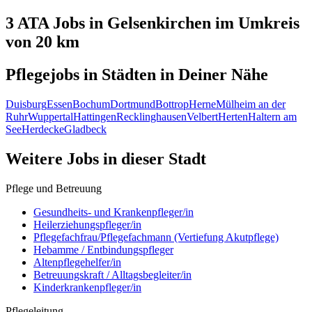
3 ATA
Jobs in
Gelsenkirchen
im Umkreis
von 20 km
Pflegejobs in
Städten
in Deiner Nähe
Duisburg
Essen
Bochum
Dortmund
Bottrop
Herne
Mülheim an der
Ruhr
Wuppertal
Hattingen
Recklinghausen
Velbert
Herten
Haltern am
See
Herdecke
Gladbeck
Weitere Jobs in
dieser Stadt
Pflege und Betreuung
Gesundheits- und Krankenpfleger/in
Heilerziehungspfleger/in
Pflegefachfrau/Pflegefachmann (Vertiefung Akutpflege)
Hebamme / Entbindungspfleger
Altenpflegehelfer/in
Betreuungskraft / Alltagsbegleiter/in
Kinderkrankenpfleger/in
Pflegeleitung