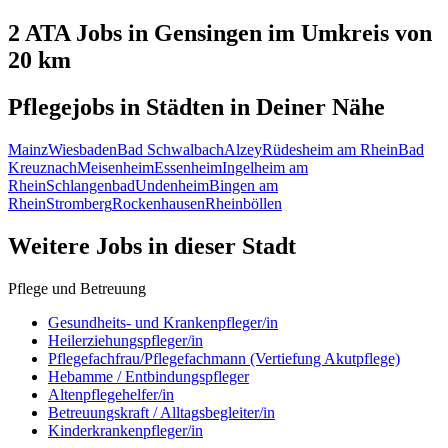
2 ATA
Jobs in
Gensingen
im Umkreis von
20 km
Pflegejobs in
Städten
in Deiner Nähe
Mainz
Wiesbaden
Bad Schwalbach
Alzey
Rüdesheim am Rhein
Bad
Kreuznach
Meisenheim
Essenheim
Ingelheim am
Rhein
Schlangenbad
Undenheim
Bingen am
Rhein
Stromberg
Rockenhausen
Rheinböllen
Weitere Jobs in
dieser Stadt
Pflege und Betreuung
Gesundheits- und Krankenpfleger/in
Heilerziehungspfleger/in
Pflegefachfrau/Pflegefachmann (Vertiefung Akutpflege)
Hebamme / Entbindungspfleger
Altenpflegehelfer/in
Betreuungskraft / Alltagsbegleiter/in
Kinderkrankenpfleger/in