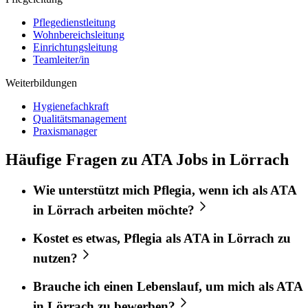
Pflegedienstleitung
Wohnbereichsleitung
Einrichtungsleitung
Teamleiter/in
Weiterbildungen
Hygienefachkraft
Qualitätsmanagement
Praxismanager
Häufige Fragen zu ATA Jobs in Lörrach
Wie unterstützt mich
Pflegia
, wenn ich als
ATA
in
Lörrach
arbeiten möchte?
Kostet es etwas,
Pflegia
als
ATA
in
Lörrach
zu
nutzen?
Brauche ich einen Lebenslauf, um mich als
ATA
in
Lörrach
zu bewerben?