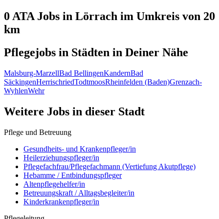
0 ATA
Jobs in
Lörrach
im Umkreis von 20
km
Pflegejobs in
Städten
in Deiner Nähe
Malsburg-Marzell
Bad Bellingen
Kandern
Bad
Säckingen
Herrischried
Todtmoos
Rheinfelden (Baden)
Grenzach-
Wyhlen
Wehr
Weitere Jobs in
dieser Stadt
Pflege und Betreuung
Gesundheits- und Krankenpfleger/in
Heilerziehungspfleger/in
Pflegefachfrau/Pflegefachmann (Vertiefung Akutpflege)
Hebamme / Entbindungspfleger
Altenpflegehelfer/in
Betreuungskraft / Alltagsbegleiter/in
Kinderkrankenpfleger/in
Pflegeleitung