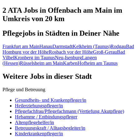
2 ATA
Jobs in
Offenbach am Main
im
Umkreis von 20 km
Pflegejobs in
Städten
in Deiner Nähe
Frankfurt am Main
Hanau
Darmstadt
Kelkheim (Taunus)
Rodgau
Bad
Homburg vor der Höhe
Rosbach vor der Höhe
Groß-Gerau
Bad
Vilbel
Kronberg im Taunus
Neu-Isenburg
Langen
(Hessen)
Rüsselsheim am Main
Karben
Hofheim am Taunus
Weitere Jobs in
dieser Stadt
Pflege und Betreuung
Gesundheits- und Krankenpfleger/in
Heilerziehungspfleger/in
Pflegefachfrau/Pflegefachmann (Vertiefung Akutpflege)
Hebamme / Entbindungspfleger
Altenpflegehelfer/in
Betreuungskraft / Alltagsbegleiter/in
Kinderkrankenpfleger/in