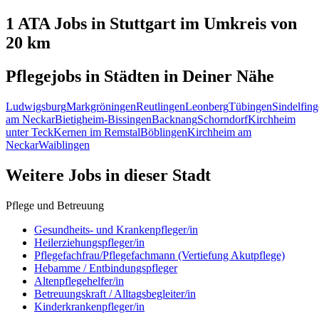
1 ATA
Jobs in
Stuttgart
im Umkreis von
20 km
Pflegejobs in
Städten
in Deiner Nähe
Ludwigsburg
Markgröningen
Reutlingen
Leonberg
Tübingen
Sindelfin
am Neckar
Bietigheim-Bissingen
Backnang
Schorndorf
Kirchheim
unter Teck
Kernen im Remstal
Böblingen
Kirchheim am
Neckar
Waiblingen
Weitere Jobs in
dieser Stadt
Pflege und Betreuung
Gesundheits- und Krankenpfleger/in
Heilerziehungspfleger/in
Pflegefachfrau/Pflegefachmann (Vertiefung Akutpflege)
Hebamme / Entbindungspfleger
Altenpflegehelfer/in
Betreuungskraft / Alltagsbegleiter/in
Kinderkrankenpfleger/in