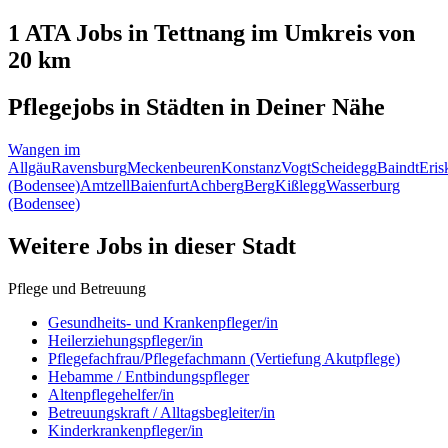
1 ATA
Jobs in
Tettnang
im Umkreis von
20 km
Pflegejobs in
Städten
in Deiner Nähe
Wangen im
Allgäu
Ravensburg
Meckenbeuren
Konstanz
Vogt
Scheidegg
Baindt
Eris
(Bodensee)
Amtzell
Baienfurt
Achberg
Berg
Kißlegg
Wasserburg
(Bodensee)
Weitere Jobs in
dieser Stadt
Pflege und Betreuung
Gesundheits- und Krankenpfleger/in
Heilerziehungspfleger/in
Pflegefachfrau/Pflegefachmann (Vertiefung Akutpflege)
Hebamme / Entbindungspfleger
Altenpflegehelfer/in
Betreuungskraft / Alltagsbegleiter/in
Kinderkrankenpfleger/in