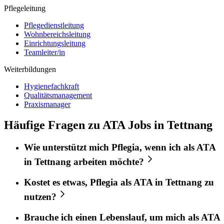
Pflegeleitung
Pflegedienstleitung
Wohnbereichsleitung
Einrichtungsleitung
Teamleiter/in
Weiterbildungen
Hygienefachkraft
Qualitätsmanagement
Praxismanager
Häufige Fragen zu ATA Jobs in Tettnang
Wie unterstützt mich
Pflegia
, wenn ich als
ATA
in
Tettnang
arbeiten möchte?
Kostet es etwas,
Pflegia
als
ATA
in
Tettnang
zu
nutzen?
Brauche ich einen Lebenslauf, um mich als
ATA