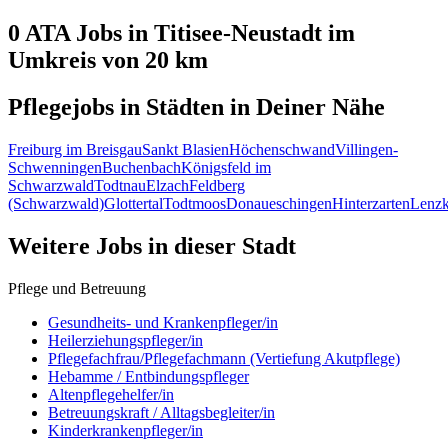
0 ATA
Jobs in
Titisee-Neustadt
im
Umkreis von 20 km
Pflegejobs in
Städten
in Deiner Nähe
Freiburg im Breisgau
Sankt Blasien
Höchenschwand
Villingen-
Schwenningen
Buchenbach
Königsfeld im
Schwarzwald
Todtnau
Elzach
Feldberg
(Schwarzwald)
Glottertal
Todtmoos
Donaueschingen
Hinterzarten
Lenzk
Weitere Jobs in
dieser Stadt
Pflege und Betreuung
Gesundheits- und Krankenpfleger/in
Heilerziehungspfleger/in
Pflegefachfrau/Pflegefachmann (Vertiefung Akutpflege)
Hebamme / Entbindungspfleger
Altenpflegehelfer/in
Betreuungskraft / Alltagsbegleiter/in
Kinderkrankenpfleger/in