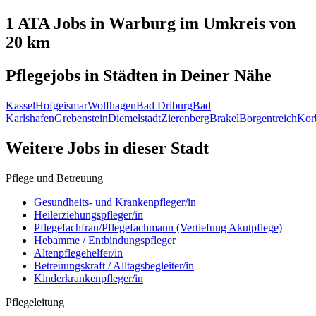
1 ATA
Jobs in
Warburg
im Umkreis von
20 km
Pflegejobs in
Städten
in Deiner Nähe
Kassel
Hofgeismar
Wolfhagen
Bad Driburg
Bad
Karlshafen
Grebenstein
Diemelstadt
Zierenberg
Brakel
Borgentreich
Kor
Weitere Jobs in
dieser Stadt
Pflege und Betreuung
Gesundheits- und Krankenpfleger/in
Heilerziehungspfleger/in
Pflegefachfrau/Pflegefachmann (Vertiefung Akutpflege)
Hebamme / Entbindungspfleger
Altenpflegehelfer/in
Betreuungskraft / Alltagsbegleiter/in
Kinderkrankenpfleger/in
Pflegeleitung