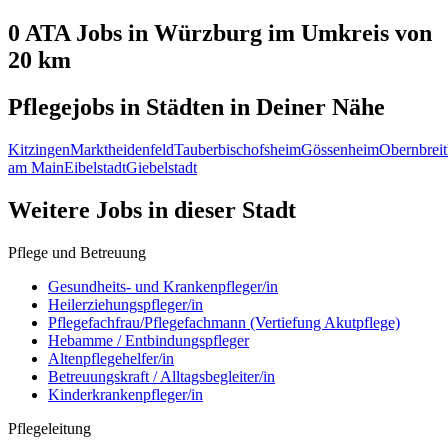
0 ATA
Jobs in
Würzburg
im Umkreis von
20 km
Pflegejobs in
Städten
in Deiner Nähe
Kitzingen
Marktheidenfeld
Tauberbischofsheim
Gössenheim
Obernbreit
am Main
Eibelstadt
Giebelstadt
Weitere Jobs in
dieser Stadt
Pflege und Betreuung
Gesundheits- und Krankenpfleger/in
Heilerziehungspfleger/in
Pflegefachfrau/Pflegefachmann (Vertiefung Akutpflege)
Hebamme / Entbindungspfleger
Altenpflegehelfer/in
Betreuungskraft / Alltagsbegleiter/in
Kinderkrankenpfleger/in
Pflegeleitung