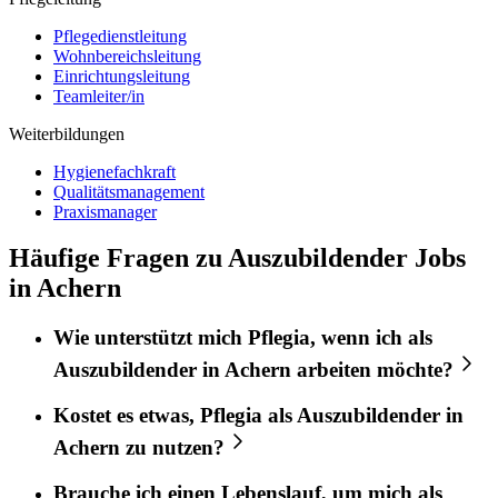
Pflegedienstleitung
Wohnbereichsleitung
Einrichtungsleitung
Teamleiter/in
Weiterbildungen
Hygienefachkraft
Qualitätsmanagement
Praxismanager
Häufige Fragen zu Auszubildender Jobs
in Achern
Wie unterstützt mich
Pflegia
, wenn ich als
Auszubildender
in
Achern
arbeiten möchte?
Kostet es etwas,
Pflegia
als
Auszubildender
in
Achern
zu nutzen?
Brauche ich einen Lebenslauf, um mich als