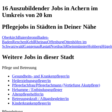
16 Auszubildender
Jobs in
Achern
im
Umkreis von 20 km
Pflegejobs in
Städten
in Deiner Nähe
Oberkirch
Baiersbronn
Baden-
Baden
Renchen
Kehl
Rheinau
Offenburg
Ottenhöfen im
Schwarzwald
Gaggenau
Rastatt
Nordrach
Rheinmünster
Hohberg
Hügel
Weitere Jobs in
dieser Stadt
Pflege und Betreuung
Gesundheits- und Krankenpfleger/in
Heilerziehungspfleger/in
Pflegefachfrau/Pflegefachmann (Vertiefung Akutpflege)
Hebamme / Entbindungspfleger
Altenpflegehelfer/in
Betreuungskraft / Alltagsbegleiter/in
Kinderkrankenpfleger/in
Pflegeleitung