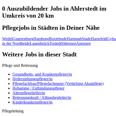
0 Auszubildender
Jobs in
Ahlerstedt
im
Umkreis von 20 km
Pflegejobs in
Städten
in Deiner Nähe
Wedel
Gnarrenburg
Hamburg
Buxtehude
Hammah
Stade
Harsefeld
Gyh
in der Nordheide
Lauenbrück
Tostedt
Sittensen
Apensen
Weitere Jobs in
dieser Stadt
Pflege und Betreuung
Gesundheits- und Krankenpfleger/in
Heilerziehungspfleger/in
Pflegefachfrau/Pflegefachmann (Vertiefung Akutpflege)
Hebamme / Entbindungspfleger
Altenpflegehelfer/in
Betreuungskraft / Alltagsbegleiter/in
Kinderkrankenpfleger/in
Pflegeleitung