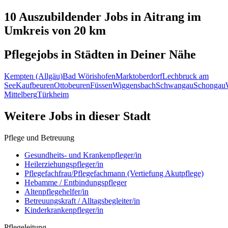
10 Auszubildender
Jobs in
Aitrang
im
Umkreis von 20 km
Pflegejobs in
Städten
in Deiner Nähe
Kempten (Allgäu)
Bad Wörishofen
Marktoberdorf
Lechbruck am
See
Kaufbeuren
Ottobeuren
Füssen
Wiggensbach
Schwangau
Schongau
Mittelberg
Türkheim
Weitere Jobs in
dieser Stadt
Pflege und Betreuung
Gesundheits- und Krankenpfleger/in
Heilerziehungspfleger/in
Pflegefachfrau/Pflegefachmann (Vertiefung Akutpflege)
Hebamme / Entbindungspfleger
Altenpflegehelfer/in
Betreuungskraft / Alltagsbegleiter/in
Kinderkrankenpfleger/in
Pflegeleitung