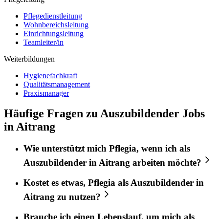
Pflegedienstleitung
Wohnbereichsleitung
Einrichtungsleitung
Teamleiter/in
Weiterbildungen
Hygienefachkraft
Qualitätsmanagement
Praxismanager
Häufige Fragen zu Auszubildender Jobs
in Aitrang
Wie unterstützt mich
Pflegia
, wenn ich als
Auszubildender
in
Aitrang
arbeiten möchte?
Kostet es etwas,
Pflegia
als
Auszubildender
in
Aitrang
zu nutzen?
Brauche ich einen Lebenslauf, um mich als