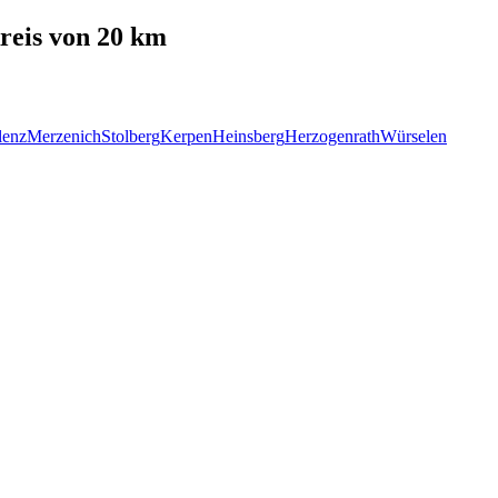
eis von 20 km
lenz
Merzenich
Stolberg
Kerpen
Heinsberg
Herzogenrath
Würselen