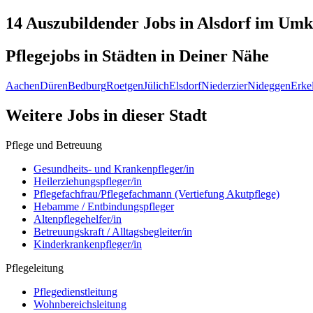
14 Auszubildender
Jobs in
Alsdorf
im Umkr
Pflegejobs in
Städten
in Deiner Nähe
Aachen
Düren
Bedburg
Roetgen
Jülich
Elsdorf
Niederzier
Nideggen
Erke
Weitere Jobs in
dieser Stadt
Pflege und Betreuung
Gesundheits- und Krankenpfleger/in
Heilerziehungspfleger/in
Pflegefachfrau/Pflegefachmann (Vertiefung Akutpflege)
Hebamme / Entbindungspfleger
Altenpflegehelfer/in
Betreuungskraft / Alltagsbegleiter/in
Kinderkrankenpfleger/in
Pflegeleitung
Pflegedienstleitung
Wohnbereichsleitung