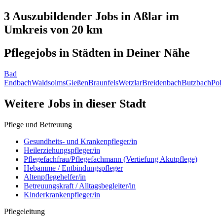
3 Auszubildender
Jobs in
Aßlar
im
Umkreis von 20 km
Pflegejobs in
Städten
in Deiner Nähe
Bad
Endbach
Waldsolms
Gießen
Braunfels
Wetzlar
Breidenbach
Butzbach
Po
Weitere Jobs in
dieser Stadt
Pflege und Betreuung
Gesundheits- und Krankenpfleger/in
Heilerziehungspfleger/in
Pflegefachfrau/Pflegefachmann (Vertiefung Akutpflege)
Hebamme / Entbindungspfleger
Altenpflegehelfer/in
Betreuungskraft / Alltagsbegleiter/in
Kinderkrankenpfleger/in
Pflegeleitung