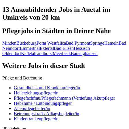
13 Auszubildender
Jobs in
Auetal
im
Umkreis von 20 km
Pflegejobs in
Städten
in Deiner Nähe
Minden
Bückeburg
Porta Westfalica
Bad Pyrmont
Springe
Hameln
Bad
Nenndorf
Emmerthal
Extertal
Bad Eilsen
Hessisch
Oldendorf
Kalletal
Lindhorst
Meerbeck
Barsinghausen
Weitere Jobs in
dieser Stadt
Pflege und Betreuung
Gesundheits- und Krankenpfleger/in
Heilerziehungspfleger/in
Pflegefachfrau/Pflegefachmann (Vertiefung Akutpflege)
Hebamme / Entbindungspfleger
Altenpflegehelfer/in
Betreuungskraft / Alltagsbegleiter/in
Kinderkrankenpfleger/in
Pflegeleitung