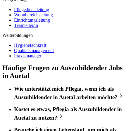
Pflegedienstleitung
Wohnbereichsleitung
Einrichtungsleitung
Teamleiter/in
Weiterbildungen
Hygienefachkraft
Qualitätsmanagement
Praxismanager
Häufige Fragen zu Auszubildender Jobs
in Auetal
Wie unterstützt mich
Pflegia
, wenn ich als
Auszubildender
in
Auetal
arbeiten möchte?
Kostet es etwas,
Pflegia
als
Auszubildender
in
Auetal
zu nutzen?
Brauche ich einen Lebenslauf, um mich als