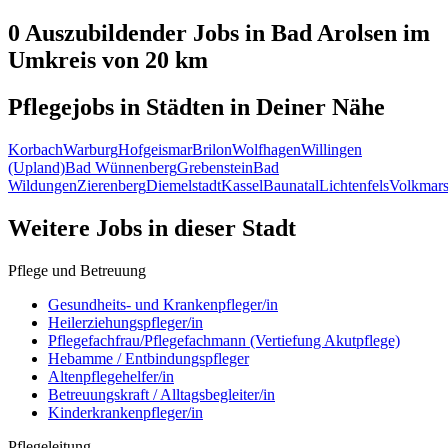
0 Auszubildender
Jobs in
Bad Arolsen
im
Umkreis von 20 km
Pflegejobs in
Städten
in Deiner Nähe
Korbach
Warburg
Hofgeismar
Brilon
Wolfhagen
Willingen
(Upland)
Bad Wünnenberg
Grebenstein
Bad
Wildungen
Zierenberg
Diemelstadt
Kassel
Baunatal
Lichtenfels
Volkmar
Weitere Jobs in
dieser Stadt
Pflege und Betreuung
Gesundheits- und Krankenpfleger/in
Heilerziehungspfleger/in
Pflegefachfrau/Pflegefachmann (Vertiefung Akutpflege)
Hebamme / Entbindungspfleger
Altenpflegehelfer/in
Betreuungskraft / Alltagsbegleiter/in
Kinderkrankenpfleger/in
Pflegeleitung