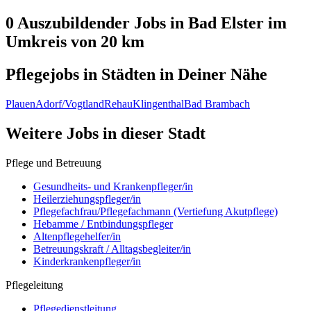
0 Auszubildender
Jobs in
Bad Elster
im
Umkreis von 20 km
Pflegejobs in
Städten
in Deiner Nähe
Plauen
Adorf/Vogtland
Rehau
Klingenthal
Bad Brambach
Weitere Jobs in
dieser Stadt
Pflege und Betreuung
Gesundheits- und Krankenpfleger/in
Heilerziehungspfleger/in
Pflegefachfrau/Pflegefachmann (Vertiefung Akutpflege)
Hebamme / Entbindungspfleger
Altenpflegehelfer/in
Betreuungskraft / Alltagsbegleiter/in
Kinderkrankenpfleger/in
Pflegeleitung
Pflegedienstleitung