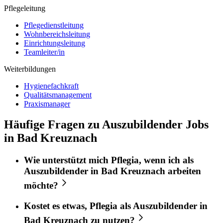
Pflegeleitung
Pflegedienstleitung
Wohnbereichsleitung
Einrichtungsleitung
Teamleiter/in
Weiterbildungen
Hygienefachkraft
Qualitätsmanagement
Praxismanager
Häufige Fragen zu Auszubildender Jobs
in Bad Kreuznach
Wie unterstützt mich
Pflegia
, wenn ich als
Auszubildender
in
Bad Kreuznach
arbeiten
möchte?
Kostet es etwas,
Pflegia
als
Auszubildender
in
Bad Kreuznach
zu nutzen?