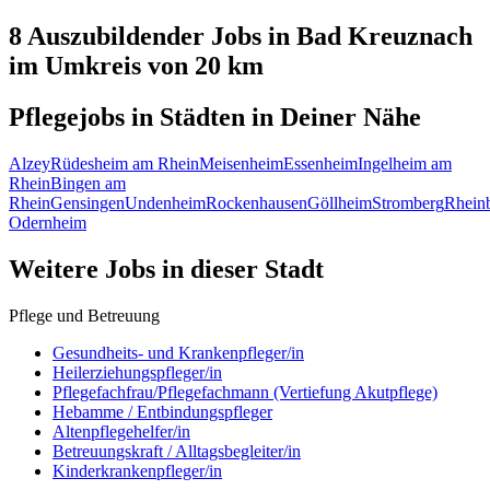
8 Auszubildender
Jobs in
Bad Kreuznach
im Umkreis von 20 km
Pflegejobs in
Städten
in Deiner Nähe
Alzey
Rüdesheim am Rhein
Meisenheim
Essenheim
Ingelheim am
Rhein
Bingen am
Rhein
Gensingen
Undenheim
Rockenhausen
Göllheim
Stromberg
Rheinb
Odernheim
Weitere Jobs in
dieser Stadt
Pflege und Betreuung
Gesundheits- und Krankenpfleger/in
Heilerziehungspfleger/in
Pflegefachfrau/Pflegefachmann (Vertiefung Akutpflege)
Hebamme / Entbindungspfleger
Altenpflegehelfer/in
Betreuungskraft / Alltagsbegleiter/in
Kinderkrankenpfleger/in