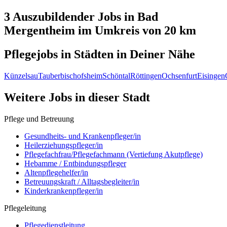
3 Auszubildender
Jobs in
Bad
Mergentheim
im Umkreis von 20 km
Pflegejobs in
Städten
in Deiner Nähe
Künzelsau
Tauberbischofsheim
Schöntal
Röttingen
Ochsenfurt
Eisingen
Weitere Jobs in
dieser Stadt
Pflege und Betreuung
Gesundheits- und Krankenpfleger/in
Heilerziehungspfleger/in
Pflegefachfrau/Pflegefachmann (Vertiefung Akutpflege)
Hebamme / Entbindungspfleger
Altenpflegehelfer/in
Betreuungskraft / Alltagsbegleiter/in
Kinderkrankenpfleger/in
Pflegeleitung
Pflegedienstleitung