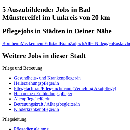
5 Auszubildender
Jobs in
Bad
Münstereifel
im Umkreis von 20 km
Pflegejobs in
Städten
in Deiner Nähe
Bornheim
Meckenheim
Erftstadt
Bonn
Zülpich
Alfter
Nideggen
Euskirch
Weitere Jobs in
dieser Stadt
Pflege und Betreuung
Gesundheits- und Krankenpfleger/in
Heilerziehungspfleger/in
Pflegefachfrau/Pflegefachmann (Vertiefung Akutpflege)
Hebamme / Entbindungspfleger
Altenpflegehelfer/in
Betreuungskraft / Alltagsbegleiter/in
Kinderkrankenpfleger/in
Pflegeleitung
Pflegedienstleitung