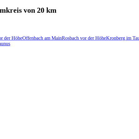
mkreis von 20 km
r der Höhe
Offenbach am Main
Rosbach vor der Höhe
Kronberg im Ta
aunus