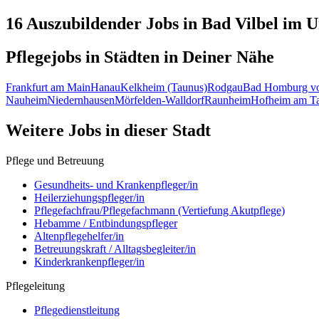
16 Auszubildender
Jobs in
Bad Vilbel
im U
Pflegejobs in
Städten
in Deiner Nähe
Frankfurt am Main
Hanau
Kelkheim (Taunus)
Rodgau
Bad Homburg vo
Nauheim
Niedernhausen
Mörfelden-Walldorf
Raunheim
Hofheim am T
Weitere Jobs in
dieser Stadt
Pflege und Betreuung
Gesundheits- und Krankenpfleger/in
Heilerziehungspfleger/in
Pflegefachfrau/Pflegefachmann (Vertiefung Akutpflege)
Hebamme / Entbindungspfleger
Altenpflegehelfer/in
Betreuungskraft / Alltagsbegleiter/in
Kinderkrankenpfleger/in
Pflegeleitung
Pflegedienstleitung