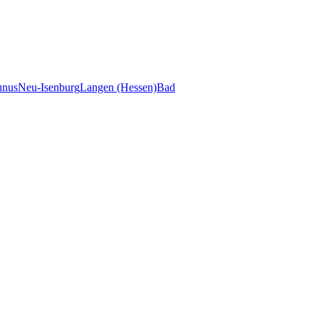
unus
Neu-Isenburg
Langen (Hessen)
Bad