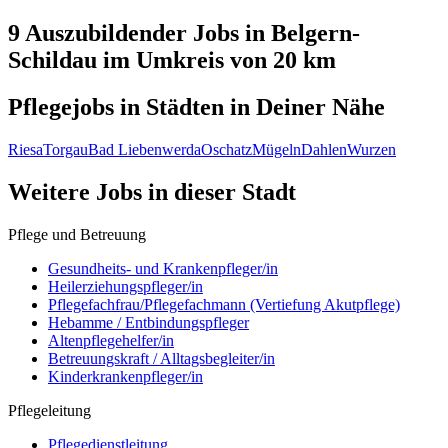
9 Auszubildender
Jobs in
Belgern-
Schildau
im Umkreis von 20 km
Pflegejobs in
Städten
in Deiner Nähe
Riesa
Torgau
Bad Liebenwerda
Oschatz
Mügeln
Dahlen
Wurzen
Weitere Jobs in
dieser Stadt
Pflege und Betreuung
Gesundheits- und Krankenpfleger/in
Heilerziehungspfleger/in
Pflegefachfrau/Pflegefachmann (Vertiefung Akutpflege)
Hebamme / Entbindungspfleger
Altenpflegehelfer/in
Betreuungskraft / Alltagsbegleiter/in
Kinderkrankenpfleger/in
Pflegeleitung
Pflegedienstleitung