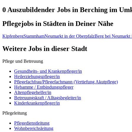
0 Auszubildender
Jobs in
Berching
im Umk
Pflegejobs in
Städten
in Deiner Nähe
Kipfenberg
Stammham
Neumarkt in der Oberpfalz
Berg bei Neumarkt 
Weitere Jobs in
dieser Stadt
Pflege und Betreuung
Gesundheits- und Krankenpfleger/in
Heilerziehungspfleger/in
Pflegefachfrau/Pflegefachmann (Vertiefung Akutpflege)
Hebamme / Entbindungspfleger
Altenpflegehelfer/in
Betreuungskraft / Alltagsbegleiter/in
Kinderkrankenpfleger/in
Pflegeleitung
Pflegedienstleitung
Wohnbereichsleitung