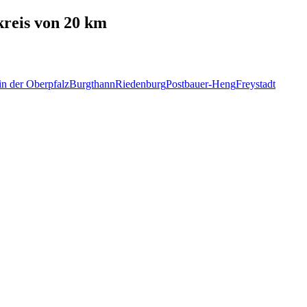
reis von 20 km
in der Oberpfalz
Burgthann
Riedenburg
Postbauer-Heng
Freystadt