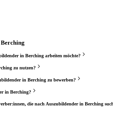
 Berching
bildender
in
Berching
arbeiten möchte?
rching
zu nutzen?
ubildender
in
Berching
zu bewerben?
er
in
Berching
?
werber:innen, die nach
Auszubildender
in
Berching
suc