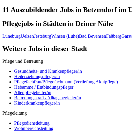
11 Auszubildender
Jobs in
Betzendorf
im U
Pflegejobs in
Städten
in Deiner Nähe
Lüneburg
Uelzen
Jesteburg
Winsen (Luhe)
Bad Bevensen
Faßberg
Garst
Weitere Jobs in
dieser Stadt
Pflege und Betreuung
Gesundheits- und Krankenpfleger/in
Heilerziehungspfleger/in
Pflegefachfrau/Pflegefachmann (Vertiefung Akutpflege)
Hebamme / Entbindungspfleger
Altenpflegehelfer/in
Betreuungskraft / Alltagsbegleiter/in
Kinderkrankenpfleger/in
Pflegeleitung
Pflegedienstleitung
Wohnbereichsleitung