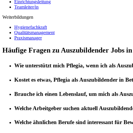
Einrichtungsleitung
Teamleiter/in
Weiterbildungen
Hygienefachkraft
Qualitätsmanagement
Praxismanager
Häufige Fragen zu Auszubildender Jobs in
Wie unterstützt mich
Pflegia
, wenn ich als
Auszu
Kostet es etwas,
Pflegia
als
Auszubildender
in
Be
Brauche ich einen Lebenslauf, um mich als
Ausz
Welche Arbeitgeber suchen aktuell
Auszubildend
Welche ähnlichen Berufe sind interessant für Be