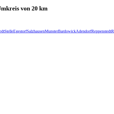
mkreis von 20 km
edt
Stelle
Egestorf
Salzhausen
Munster
Bardowick
Adendorf
Reppenstedt
R