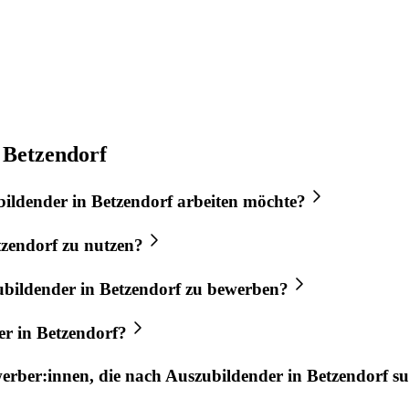
 Betzendorf
bildender
in
Betzendorf
arbeiten möchte?
tzendorf
zu nutzen?
ubildender
in
Betzendorf
zu bewerben?
er
in
Betzendorf
?
werber:innen, die nach
Auszubildender
in
Betzendorf
su