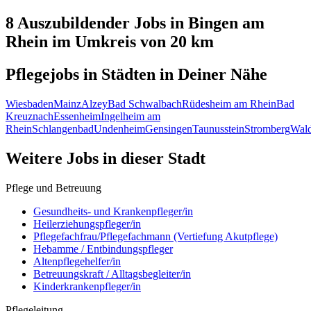
8 Auszubildender
Jobs in
Bingen am
Rhein
im Umkreis von 20 km
Pflegejobs in
Städten
in Deiner Nähe
Wiesbaden
Mainz
Alzey
Bad Schwalbach
Rüdesheim am Rhein
Bad
Kreuznach
Essenheim
Ingelheim am
Rhein
Schlangenbad
Undenheim
Gensingen
Taunusstein
Stromberg
Wald
Weitere Jobs in
dieser Stadt
Pflege und Betreuung
Gesundheits- und Krankenpfleger/in
Heilerziehungspfleger/in
Pflegefachfrau/Pflegefachmann (Vertiefung Akutpflege)
Hebamme / Entbindungspfleger
Altenpflegehelfer/in
Betreuungskraft / Alltagsbegleiter/in
Kinderkrankenpfleger/in
Pflegeleitung