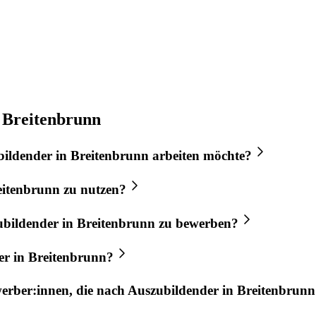
 Breitenbrunn
bildender
in
Breitenbrunn
arbeiten möchte?
eitenbrunn
zu nutzen?
ubildender
in
Breitenbrunn
zu bewerben?
er
in
Breitenbrunn
?
werber:innen, die nach
Auszubildender
in
Breitenbrunn