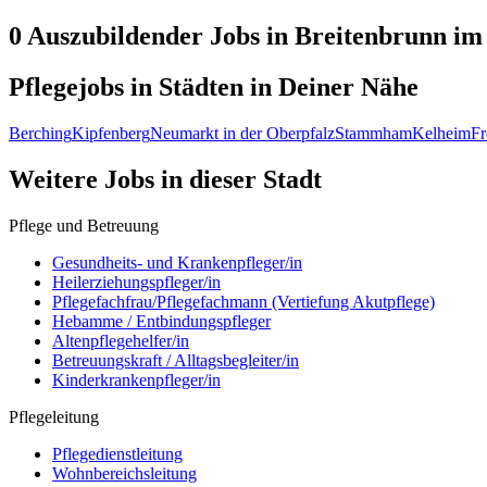
0 Auszubildender
Jobs in
Breitenbrunn
im 
Pflegejobs in
Städten
in Deiner Nähe
Berching
Kipfenberg
Neumarkt in der Oberpfalz
Stammham
Kelheim
Fr
Weitere Jobs in
dieser Stadt
Pflege und Betreuung
Gesundheits- und Krankenpfleger/in
Heilerziehungspfleger/in
Pflegefachfrau/Pflegefachmann (Vertiefung Akutpflege)
Hebamme / Entbindungspfleger
Altenpflegehelfer/in
Betreuungskraft / Alltagsbegleiter/in
Kinderkrankenpfleger/in
Pflegeleitung
Pflegedienstleitung
Wohnbereichsleitung