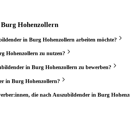
n Burg Hohenzollern
bildender
in
Burg Hohenzollern
arbeiten möchte?
rg Hohenzollern
zu nutzen?
ubildender
in
Burg Hohenzollern
zu bewerben?
er
in
Burg Hohenzollern
?
werber:innen, die nach
Auszubildender
in
Burg Hohenzo