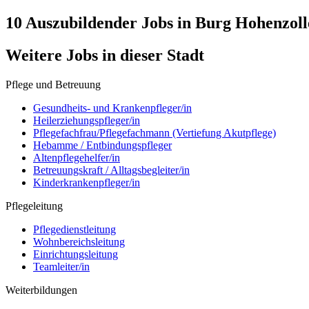
10 Auszubildender
Jobs in
Burg Hohenzoll
Weitere Jobs in
dieser Stadt
Pflege und Betreuung
Gesundheits- und Krankenpfleger/in
Heilerziehungspfleger/in
Pflegefachfrau/Pflegefachmann (Vertiefung Akutpflege)
Hebamme / Entbindungspfleger
Altenpflegehelfer/in
Betreuungskraft / Alltagsbegleiter/in
Kinderkrankenpfleger/in
Pflegeleitung
Pflegedienstleitung
Wohnbereichsleitung
Einrichtungsleitung
Teamleiter/in
Weiterbildungen