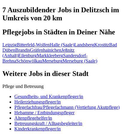
7 Auszubildender
Jobs in
Delitzsch
im
Umkreis von 20 km
Pflegejobs in
Städten
in Deiner Nähe
Leipzig
Bitterfeld-Wolfen
Halle (Saale)
Landsberg
Krostitz
Bad
Düben
Brandis
Gräfenhainichen
Jeßnitz
(Anhalt)
Eilenburg
Markkleeberg
Sandersdorf-
Brehna
Schönwölkau
Merseburg
Merseburg (Saale)
Weitere Jobs in
dieser Stadt
Pflege und Betreuung
Gesundheits- und Krankenpfleger/in
Heilerziehungspfleger/in
Pflegefachfrau/Pflegefachmann (Vertiefung Akutpflege)
Hebamme / Entbindungspfleger
Altenpflegehelfer/in
Betreuungskraft / Alltagsbegleiter/in
Kinderkrankenpfleger/in