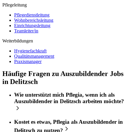
Pflegeleitung
Pflegedienstleitung
Wohnbereichsleitung
Einrichtungsleitung
Teamleiter/in
Weiterbildungen
Hygienefachkraft
Qualitätsmanagement
Praxismanager
Häufige Fragen zu Auszubildender Jobs
in Delitzsch
Wie unterstützt mich
Pflegia
, wenn ich als
Auszubildender
in
Delitzsch
arbeiten möchte?
Kostet es etwas,
Pflegia
als
Auszubildender
in
Delitzsch
zu nutzen?