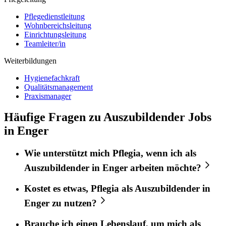
Pflegedienstleitung
Wohnbereichsleitung
Einrichtungsleitung
Teamleiter/in
Weiterbildungen
Hygienefachkraft
Qualitätsmanagement
Praxismanager
Häufige Fragen zu Auszubildender Jobs
in Enger
Wie unterstützt mich
Pflegia
, wenn ich als
Auszubildender
in
Enger
arbeiten möchte?
Kostet es etwas,
Pflegia
als
Auszubildender
in
Enger
zu nutzen?
Brauche ich einen Lebenslauf, um mich als