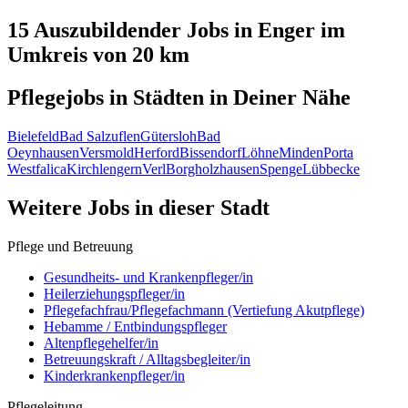
15 Auszubildender
Jobs in
Enger
im
Umkreis von 20 km
Pflegejobs in
Städten
in Deiner Nähe
Bielefeld
Bad Salzuflen
Gütersloh
Bad
Oeynhausen
Versmold
Herford
Bissendorf
Löhne
Minden
Porta
Westfalica
Kirchlengern
Verl
Borgholzhausen
Spenge
Lübbecke
Weitere Jobs in
dieser Stadt
Pflege und Betreuung
Gesundheits- und Krankenpfleger/in
Heilerziehungspfleger/in
Pflegefachfrau/Pflegefachmann (Vertiefung Akutpflege)
Hebamme / Entbindungspfleger
Altenpflegehelfer/in
Betreuungskraft / Alltagsbegleiter/in
Kinderkrankenpfleger/in
Pflegeleitung