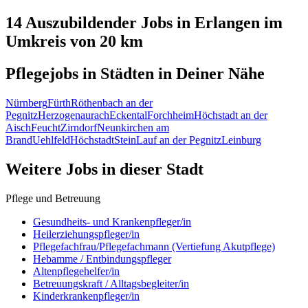
14 Auszubildender
Jobs in
Erlangen
im
Umkreis von 20 km
Pflegejobs in
Städten
in Deiner Nähe
Nürnberg
Fürth
Röthenbach an der
Pegnitz
Herzogenaurach
Eckental
Forchheim
Höchstadt an der
Aisch
Feucht
Zirndorf
Neunkirchen am
Brand
Uehlfeld
Höchstadt
Stein
Lauf an der Pegnitz
Leinburg
Weitere Jobs in
dieser Stadt
Pflege und Betreuung
Gesundheits- und Krankenpfleger/in
Heilerziehungspfleger/in
Pflegefachfrau/Pflegefachmann (Vertiefung Akutpflege)
Hebamme / Entbindungspfleger
Altenpflegehelfer/in
Betreuungskraft / Alltagsbegleiter/in
Kinderkrankenpfleger/in