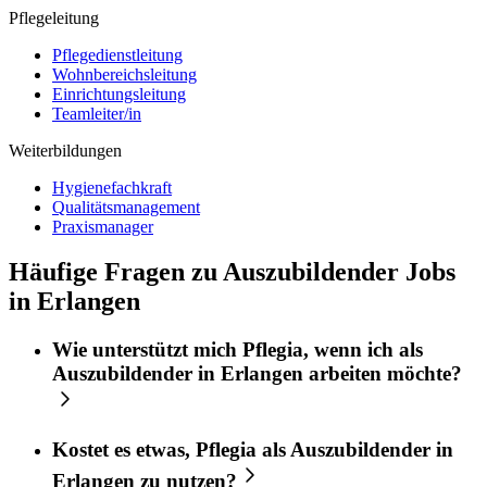
Pflegeleitung
Pflegedienstleitung
Wohnbereichsleitung
Einrichtungsleitung
Teamleiter/in
Weiterbildungen
Hygienefachkraft
Qualitätsmanagement
Praxismanager
Häufige Fragen zu Auszubildender Jobs
in Erlangen
Wie unterstützt mich
Pflegia
, wenn ich als
Auszubildender
in
Erlangen
arbeiten möchte?
Kostet es etwas,
Pflegia
als
Auszubildender
in
Erlangen
zu nutzen?