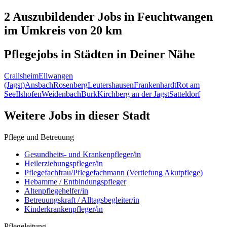
2 Auszubildender
Jobs in
Feuchtwangen
im Umkreis von 20 km
Pflegejobs in
Städten
in Deiner Nähe
Crailsheim
Ellwangen
(Jagst)
Ansbach
Rosenberg
Leutershausen
Frankenhardt
Rot am
See
Ilshofen
Weidenbach
Burk
Kirchberg an der Jagst
Satteldorf
Weitere Jobs in
dieser Stadt
Pflege und Betreuung
Gesundheits- und Krankenpfleger/in
Heilerziehungspfleger/in
Pflegefachfrau/Pflegefachmann (Vertiefung Akutpflege)
Hebamme / Entbindungspfleger
Altenpflegehelfer/in
Betreuungskraft / Alltagsbegleiter/in
Kinderkrankenpfleger/in
Pflegeleitung