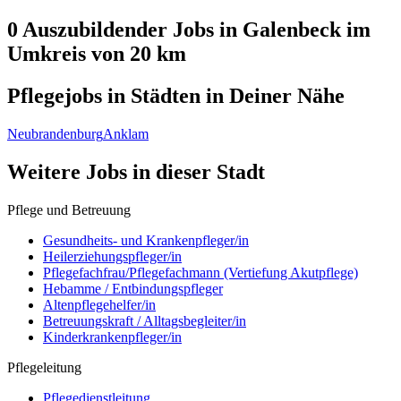
0 Auszubildender
Jobs in
Galenbeck
im
Umkreis von 20 km
Pflegejobs in
Städten
in Deiner Nähe
Neubrandenburg
Anklam
Weitere Jobs in
dieser Stadt
Pflege und Betreuung
Gesundheits- und Krankenpfleger/in
Heilerziehungspfleger/in
Pflegefachfrau/Pflegefachmann (Vertiefung Akutpflege)
Hebamme / Entbindungspfleger
Altenpflegehelfer/in
Betreuungskraft / Alltagsbegleiter/in
Kinderkrankenpfleger/in
Pflegeleitung
Pflegedienstleitung