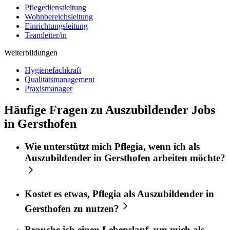
Pflegedienstleitung
Wohnbereichsleitung
Einrichtungsleitung
Teamleiter/in
Weiterbildungen
Hygienefachkraft
Qualitätsmanagement
Praxismanager
Häufige Fragen zu Auszubildender Jobs
in Gersthofen
Wie unterstützt mich
Pflegia
, wenn ich als
Auszubildender
in
Gersthofen
arbeiten möchte?
Kostet es etwas,
Pflegia
als
Auszubildender
in
Gersthofen
zu nutzen?
Brauche ich einen Lebenslauf, um mich als