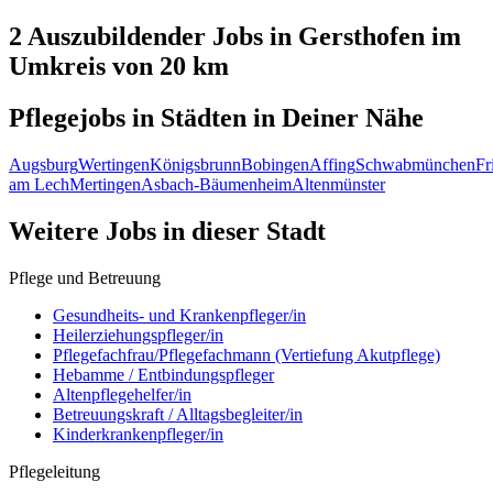
2 Auszubildender
Jobs in
Gersthofen
im
Umkreis von 20 km
Pflegejobs in
Städten
in Deiner Nähe
Augsburg
Wertingen
Königsbrunn
Bobingen
Affing
Schwabmünchen
Fr
am Lech
Mertingen
Asbach-Bäumenheim
Altenmünster
Weitere Jobs in
dieser Stadt
Pflege und Betreuung
Gesundheits- und Krankenpfleger/in
Heilerziehungspfleger/in
Pflegefachfrau/Pflegefachmann (Vertiefung Akutpflege)
Hebamme / Entbindungspfleger
Altenpflegehelfer/in
Betreuungskraft / Alltagsbegleiter/in
Kinderkrankenpfleger/in
Pflegeleitung