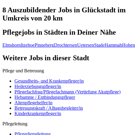
8 Auszubildender
Jobs in
Glückstadt
im
Umkreis von 20 km
Pflegejobs in
Städten
in Deiner Nähe
Elmshorn
Itzehoe
Pinneberg
Drochtersen
Uetersen
Stade
Hammah
Hohenl
Weitere Jobs in
dieser Stadt
Pflege und Betreuung
Gesundheits- und Krankenpfleger/in
Heilerziehungspfleger/in
Pflegefachfrau/Pflegefachmann (Vertiefung Akutpflege)
Hebamme / Entbindungspfleger
Altenpflegehelfer/in
Betreuungskraft / Alltagsbegleiter/in
Kinderkrankenpfleger/in
Pflegeleitung
Pflegedienstleitung