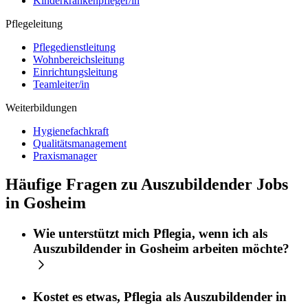
Kinderkrankenpfleger/in
Pflegeleitung
Pflegedienstleitung
Wohnbereichsleitung
Einrichtungsleitung
Teamleiter/in
Weiterbildungen
Hygienefachkraft
Qualitätsmanagement
Praxismanager
Häufige Fragen zu Auszubildender Jobs
in Gosheim
Wie unterstützt mich
Pflegia
, wenn ich als
Auszubildender
in
Gosheim
arbeiten möchte?
Kostet es etwas,
Pflegia
als
Auszubildender
in