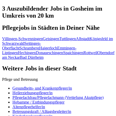
3 Auszubildender
Jobs in
Gosheim
im
Umkreis von 20 km
Pflegejobs in
Städten
in Deiner Nähe
Villingen-Schwenningen
Geisingen
Tuttlingen
Albstadt
Königsfeld im
Schwarzwald
Seitingen-
Oberflacht
Schramberg
Haigerloch
Emmingen-
Liptingen
Hechingen
Donaueschingen
Spaichingen
Rottweil
Oberndorf
am Neckar
Bad Dürrheim
Weitere Jobs in
dieser Stadt
Pflege und Betreuung
Gesundheits- und Krankenpfleger/in
Heilerziehungspfleger/in
Pflegefachfrau/Pflegefachmann (Vertiefung Akutpflege)
Hebamme / Entbindungspfleger
Altenpflegehelfer/in
Betreuungskraft / Alltagsbegleiter/in