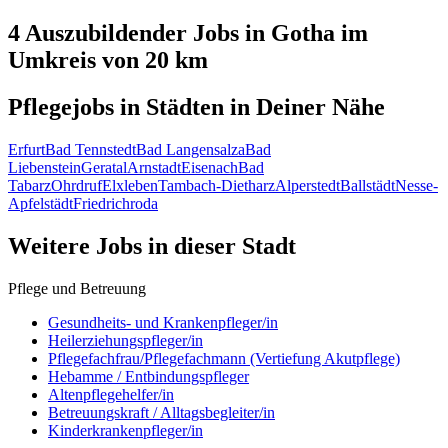
4 Auszubildender
Jobs in
Gotha
im
Umkreis von 20 km
Pflegejobs in
Städten
in Deiner Nähe
Erfurt
Bad Tennstedt
Bad Langensalza
Bad
Liebenstein
Geratal
Arnstadt
Eisenach
Bad
Tabarz
Ohrdruf
Elxleben
Tambach-Dietharz
Alperstedt
Ballstädt
Nesse-
Apfelstädt
Friedrichroda
Weitere Jobs in
dieser Stadt
Pflege und Betreuung
Gesundheits- und Krankenpfleger/in
Heilerziehungspfleger/in
Pflegefachfrau/Pflegefachmann (Vertiefung Akutpflege)
Hebamme / Entbindungspfleger
Altenpflegehelfer/in
Betreuungskraft / Alltagsbegleiter/in
Kinderkrankenpfleger/in