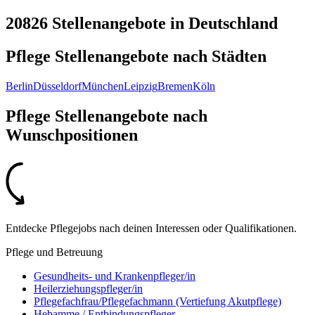
20826 Stellenangebote
in
Deutschland
Pflege Stellenangebote nach
Städten
Berlin
Düsseldorf
München
Leipzig
Bremen
Köln
Pflege Stellenangebote nach
Wunschpositionen
Entdecke Pflegejobs nach deinen Interessen oder Qualifikationen.
Pflege und Betreuung
Gesundheits- und Krankenpfleger/in
Heilerziehungspfleger/in
Pflegefachfrau/Pflegefachmann (Vertiefung Akutpflege)
Hebamme / Entbindungspfleger