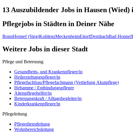
13 Auszubildender
Jobs in
Hausen (Wied)
Pflegejobs in
Städten
in Deiner Nähe
Bonn
Hennef (Sieg)
Koblenz
Meckenheim
Eitorf
Dernbach
Bad Honnef
Weitere Jobs in
dieser Stadt
Pflege und Betreuung
Gesundheits- und Krankenpfleger/in
Heilerziehungspfleger/in
Pflegefachfrau/Pflegefachmann (Vertiefung Akutpflege)
Hebamme / Entbindungspfleger
Altenpflegehelfer/in
Betreuungskraft / Alltagsbegleiter/in
Kinderkrankenpfleger/in
Pflegeleitung
Pflegedienstleitung
Wohnbereichsleitung