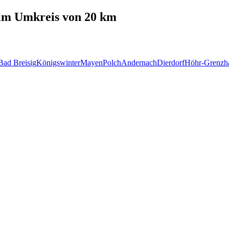
im Umkreis von 20 km
Bad Breisig
Königswinter
Mayen
Polch
Andernach
Dierdorf
Höhr-Grenzh