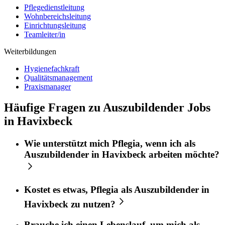
Pflegedienstleitung
Wohnbereichsleitung
Einrichtungsleitung
Teamleiter/in
Weiterbildungen
Hygienefachkraft
Qualitätsmanagement
Praxismanager
Häufige Fragen zu Auszubildender Jobs
in Havixbeck
Wie unterstützt mich
Pflegia
, wenn ich als
Auszubildender
in
Havixbeck
arbeiten möchte?
Kostet es etwas,
Pflegia
als
Auszubildender
in
Havixbeck
zu nutzen?
Brauche ich einen Lebenslauf, um mich als