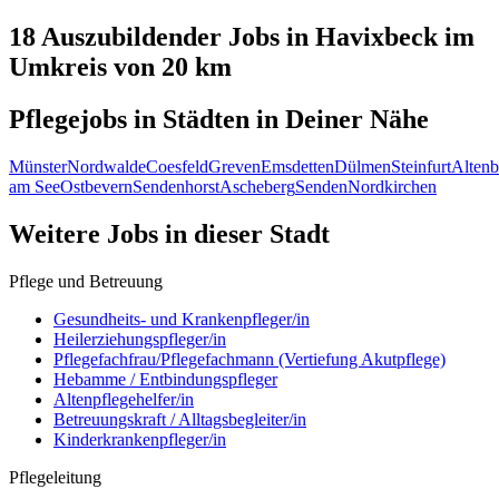
18 Auszubildender
Jobs in
Havixbeck
im
Umkreis von 20 km
Pflegejobs in
Städten
in Deiner Nähe
Münster
Nordwalde
Coesfeld
Greven
Emsdetten
Dülmen
Steinfurt
Altenb
am See
Ostbevern
Sendenhorst
Ascheberg
Senden
Nordkirchen
Weitere Jobs in
dieser Stadt
Pflege und Betreuung
Gesundheits- und Krankenpfleger/in
Heilerziehungspfleger/in
Pflegefachfrau/Pflegefachmann (Vertiefung Akutpflege)
Hebamme / Entbindungspfleger
Altenpflegehelfer/in
Betreuungskraft / Alltagsbegleiter/in
Kinderkrankenpfleger/in
Pflegeleitung