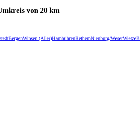
mkreis von 20 km
tedt
Bergen
Winsen (Aller)
Hambühren
Rethem
Nienburg/Weser
Wietze
B