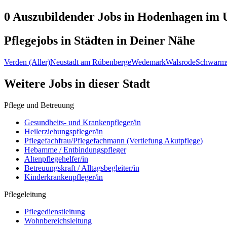
0 Auszubildender
Jobs in
Hodenhagen
im U
Pflegejobs in
Städten
in Deiner Nähe
Verden (Aller)
Neustadt am Rübenberge
Wedemark
Walsrode
Schwarms
Weitere Jobs in
dieser Stadt
Pflege und Betreuung
Gesundheits- und Krankenpfleger/in
Heilerziehungspfleger/in
Pflegefachfrau/Pflegefachmann (Vertiefung Akutpflege)
Hebamme / Entbindungspfleger
Altenpflegehelfer/in
Betreuungskraft / Alltagsbegleiter/in
Kinderkrankenpfleger/in
Pflegeleitung
Pflegedienstleitung
Wohnbereichsleitung