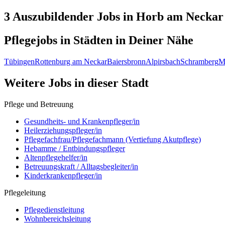
3 Auszubildender
Jobs in
Horb am Neckar
Pflegejobs in
Städten
in Deiner Nähe
Tübingen
Rottenburg am Neckar
Baiersbronn
Alpirsbach
Schramberg
M
Weitere Jobs in
dieser Stadt
Pflege und Betreuung
Gesundheits- und Krankenpfleger/in
Heilerziehungspfleger/in
Pflegefachfrau/Pflegefachmann (Vertiefung Akutpflege)
Hebamme / Entbindungspfleger
Altenpflegehelfer/in
Betreuungskraft / Alltagsbegleiter/in
Kinderkrankenpfleger/in
Pflegeleitung
Pflegedienstleitung
Wohnbereichsleitung