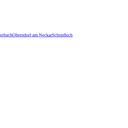
terbach
Oberndorf am Neckar
Schopfloch