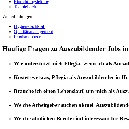
Einrichtungsleitung
Teamleiter/in
Weiterbildungen
Hygienefachkraft
Qualitätsmanagement
Praxismanager
Häufige Fragen zu Auszubildender Jobs i
Wie unterstützt mich
Pflegia
, wenn ich als
Auszu
Kostet es etwas,
Pflegia
als
Auszubildender
in
Ho
Brauche ich einen Lebenslauf, um mich als
Ausz
Welche Arbeitgeber suchen aktuell
Auszubildend
Welche ähnlichen Berufe sind interessant für Be