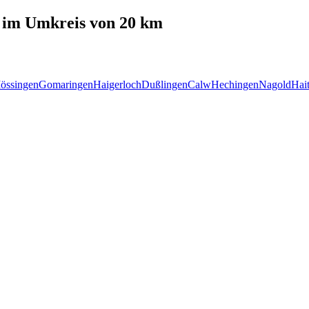
im Umkreis von 20 km
össingen
Gomaringen
Haigerloch
Dußlingen
Calw
Hechingen
Nagold
Hai