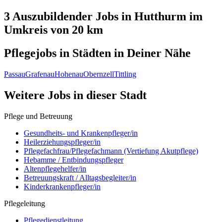
3 Auszubildender
Jobs in
Hutthurm
im
Umkreis von 20 km
Pflegejobs in
Städten
in Deiner Nähe
Passau
Grafenau
Hohenau
Obernzell
Tittling
Weitere Jobs in
dieser Stadt
Pflege und Betreuung
Gesundheits- und Krankenpfleger/in
Heilerziehungspfleger/in
Pflegefachfrau/Pflegefachmann (Vertiefung Akutpflege)
Hebamme / Entbindungspfleger
Altenpflegehelfer/in
Betreuungskraft / Alltagsbegleiter/in
Kinderkrankenpfleger/in
Pflegeleitung
Pflegedienstleitung