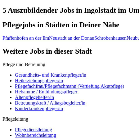
5 Auszubildender
Jobs in
Ingolstadt
im Umk
Pflegejobs in
Städten
in Deiner Nähe
Pfaffenhofen an der Ilm
Neustadt an der Donau
Schrobenhausen
Neubu
Weitere Jobs in
dieser Stadt
Pflege und Betreuung
Gesundheits- und Krankenpfleger/in
Heilerziehungspfleger/in
Pflegefachfrau/Pflegefachmann (Vertiefung Akutpflege)
Hebamme / Entbindungspfleger
Altenpflegehelfer/in
Betreuungskraft / Alltagsbegleiter/in
Kinderkrankenpfleger/in
Pflegeleitung
Pflegedienstleitung
Wohnbereichsleitung