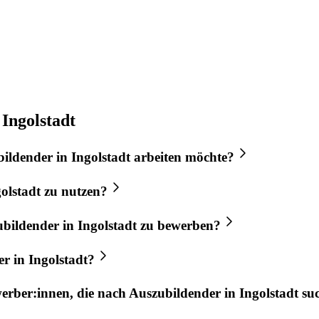
Ingolstadt
bildender
in
Ingolstadt
arbeiten möchte?
olstadt
zu nutzen?
ubildender
in
Ingolstadt
zu bewerben?
er
in
Ingolstadt
?
werber:innen, die nach
Auszubildender
in
Ingolstadt
su