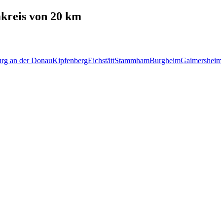
reis von 20 km
rg an der Donau
Kipfenberg
Eichstätt
Stammham
Burgheim
Gaimershei