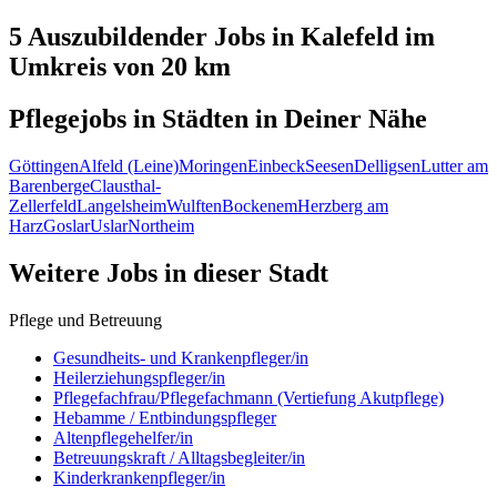
5 Auszubildender
Jobs in
Kalefeld
im
Umkreis von 20 km
Pflegejobs in
Städten
in Deiner Nähe
Göttingen
Alfeld (Leine)
Moringen
Einbeck
Seesen
Delligsen
Lutter am
Barenberge
Clausthal-
Zellerfeld
Langelsheim
Wulften
Bockenem
Herzberg am
Harz
Goslar
Uslar
Northeim
Weitere Jobs in
dieser Stadt
Pflege und Betreuung
Gesundheits- und Krankenpfleger/in
Heilerziehungspfleger/in
Pflegefachfrau/Pflegefachmann (Vertiefung Akutpflege)
Hebamme / Entbindungspfleger
Altenpflegehelfer/in
Betreuungskraft / Alltagsbegleiter/in
Kinderkrankenpfleger/in