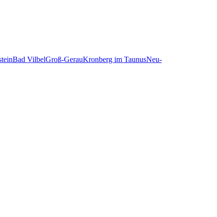
stein
Bad Vilbel
Groß-Gerau
Kronberg im Taunus
Neu-