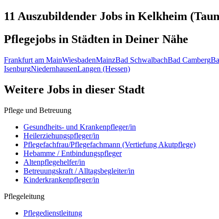
11 Auszubildender
Jobs in
Kelkheim (Taun
Pflegejobs in
Städten
in Deiner Nähe
Frankfurt am Main
Wiesbaden
Mainz
Bad Schwalbach
Bad Camberg
Ba
Isenburg
Niedernhausen
Langen (Hessen)
Weitere Jobs in
dieser Stadt
Pflege und Betreuung
Gesundheits- und Krankenpfleger/in
Heilerziehungspfleger/in
Pflegefachfrau/Pflegefachmann (Vertiefung Akutpflege)
Hebamme / Entbindungspfleger
Altenpflegehelfer/in
Betreuungskraft / Alltagsbegleiter/in
Kinderkrankenpfleger/in
Pflegeleitung
Pflegedienstleitung